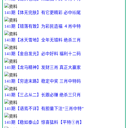
141期【体无完肤】有它更精彩 必中⑹尾
141期【错落有致】为彩民造福 ４肖中特
141期【冰天雪地】全年无错料 绝杀三肖
141期【金自发光】必中好料 福利十二码
141期【龙马精神】发财三肖 真正大赢家
141期【穷途末路】稳定中奖 三肖中特码
141期【三占从二】长跟必赚 绝杀三只肖
141期【语焉不详】有胆量下注“三肖中特”
141期【稳如泰山】惊喜猛料【平特①肖】