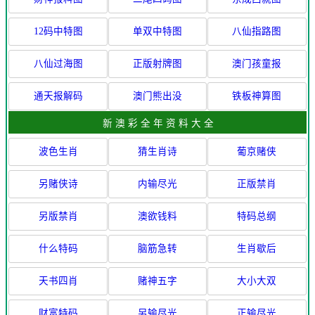
12码中特图
单双中特图
八仙指路图
八仙过海图
正版射牌图
澳门孩童报
通天报解码
澳门熊出没
铁板神算图
新澳彩全年资料大全
波色生肖
猜生肖诗
葡京赌侠
另赌侠诗
内输尽光
正版禁肖
另版禁肖
澳欲钱料
特码总纲
什么特码
脑筋急转
生肖歇后
天书四肖
赌神五字
大小大双
财富特码
另输尽光
正输尽光