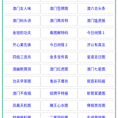
澳门女人味
澳门签牌图
澳六合头条
澳门码头诗
澳门两肖特
澳门猛虎报
金钱豹功夫
看图解特码
今日闲情１
开心果先锋
今日闲情２
济公有真言
四组三连肖
金多宝传真
皇道吉日图
澳幽默猜测
澳门红虎图
澳门七星图
功夫早茶图
鬼谷子爆肖
观音彩码报
澳门不夜城
挂牌平特报
新管家婆图
凤凰天机图
赌王心水图
佛祖禁肖图
财神报料图
二尾四码图
东成西就图