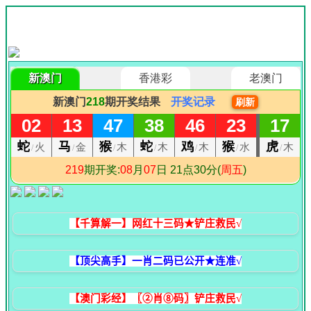
【千算解一】网红十三码★铲庄救民√
【顶尖高手】一肖二码已公开★连准√
【澳门彩经】〖②肖⑧码〗铲庄救民√