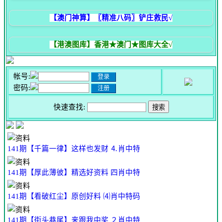
【澳门神算】〖精准八码〗铲庄救民√
【港澳图库】香港★澳门★图库大全√
帐号:
密码:
快速查找:
141期【千篇一律】这样也发财 ⒋肖中特
141期【厚此薄彼】精选好资料 四肖中特
141期【看破红尘】原创好料 ⑷肖中特码
141期【街头巷尾】来跟我中奖 ２肖中特