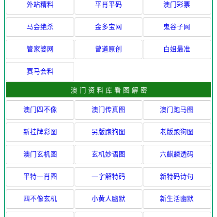
外站精料
平肖平码
澳门彩票
马会绝杀
金多宝网
鬼谷子网
管家婆网
曾道原创
白姐最准
赛马会料
澳门资料库看图解密
澳门四不像
澳门传真图
澳门跑马图
新挂牌彩图
另版跑狗图
老版跑狗图
澳门玄机图
玄机妙语图
六麒麟透码
平特一肖图
一字解特码
新特码诗句
四不像玄机
小黄人幽默
新生活幽默