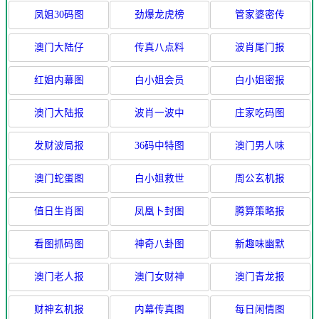
凤姐30码图
劲爆龙虎榜
管家婆密传
澳门大陆仔
传真八点料
波肖尾门报
红姐内幕图
白小姐会员
白小姐密报
澳门大陆报
波肖一波中
庄家吃码图
发财波局报
36码中特图
澳门男人味
澳门蛇蛋图
白小姐救世
周公玄机报
值日生肖图
凤凰卜封图
腾算策略报
看图抓码图
神奇八卦图
新趣味幽默
澳门老人报
澳门女财神
澳门青龙报
财神玄机报
内幕传真图
每日闲情图