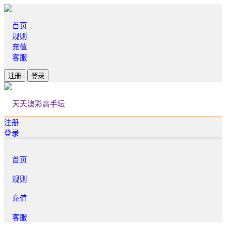
首页
规则
充值
客服
注册
登录
天天澳彩高手坛
注册
登录
首页
规则
充值
客服