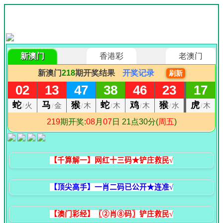
【千算解一】网红十三码★铲庄救民√
【顶尖高手】一肖二码已公开★连准√
【澳门彩经】〖②肖⑧码〗铲庄救民√