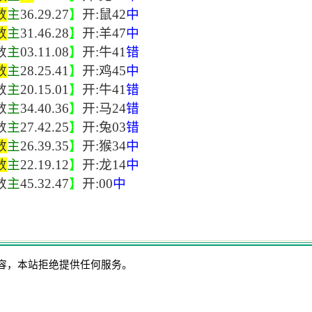
数
主
36.29.27
】
开:鼠42
中
数
主
31.46.28
】
开:羊47
中
数
主
03.11.08
】
开:牛41
错
数
主
28.25.41
】
开:鸡45
中
数
主
20.15.01
】
开:牛41
错
数
主
34.40.36
】
开:马24
错
数
主
27.42.25
】
开:兔03
错
数
主
26.39.35
】
开:猴34
中
数
主
22.19.12
】
开:龙14
中
数
主
45.32.47
】
开:00
中
容，本站拒绝提供任何服务。
613735