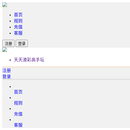
首页
规则
充值
客服
注册
登录
天天澳彩高手坛
注册
登录
首页
规则
充值
客服