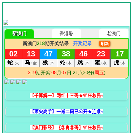
【千算解一】网红十三码★铲庄救民√
【顶尖高手】一肖二码已公开★连准√
【澳门彩经】〖②肖⑧码〗铲庄救民√