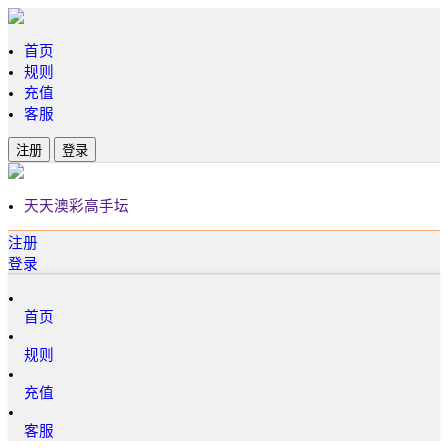
首页
规则
充值
客服
注册
登录
天天澳彩高手坛
注册
登录
首页
规则
充值
客服