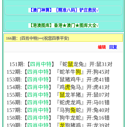
【澳门神算】〖精准八码〗铲庄救民√
【港澳图库】香港★澳门★图库大全√
166期：[四肖中特]━[祝您四季平安]
编辑
回复
151期:【
四肖中特
】『蛇
鼠
龙兔』开:鼠31对
152期:【
四肖中特
】『蛇羊牛
狗
』开:狗45对
153期:【
四肖中特
】『鼠猪鸡牛』开:虎41错
154期:【
四肖中特
】『鸡
虎
兔马』开:虎41对
155期:【
四肖中特
】『
鼠
龙羊猪』开:鼠07对
156期:【
四肖中特
】『蛇虎龙鸡』开:马01错
157期:【
四肖中特
】『马狗
兔
蛇』开:兔40对
158期:【
四肖中特
】『狗牛龙蛇』开:兔16错
159期:【
四肖中特
】『
龙
狗猪鸡』开:龙39对